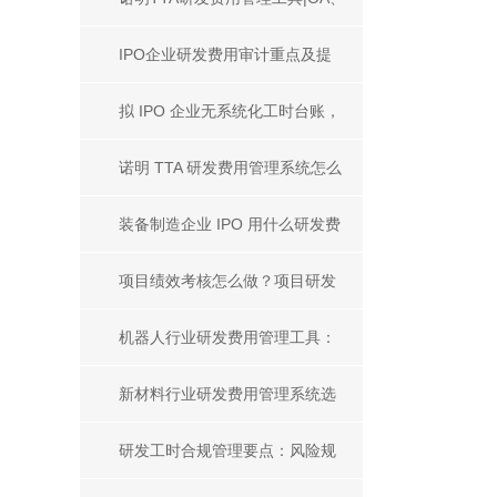
ERP、财务系统集成
IPO企业研发费用审计重点及提
升审计通过率实操指南
拟 IPO 企业无系统化工时台账，
如何用工时系统补齐人工成本审
诺明 TTA 研发费用管理系统怎么
计证据链
样？从厂商、产品、案例、服务
装备制造企业 IPO 用什么研发费
解析优劣
用管理工具？合规选型全解析
项目绩效考核怎么做？项目研发
企业员工客观公平考核方案
机器人行业研发费用管理工具：
行业管控价值及主流系统选型指
新材料行业研发费用管理系统选
南
什么？主流工具全面对比
研发工时合规管理要点：风险规