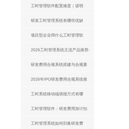
规、追溯、风控的核心刚需
工时管理软件配置难度｜诺明
TTA工时与成本核算复杂度解析
研发工时管理系统有哪些优缺
点？企业选型必看解析
项目型企业用什么工时管理软
件？2026选型指南
2026工时管理系统主流产品推荐-
项目研发团队选型指南
研发费用合规系统搭建与合规要
求全解析
2026年IPO研发费用合规系统推
荐：主流产品对比与选型指南
工时系统移动端填报方式有哪
些？
工时管理软件：研发费用加计扣
除合规与精准核算利器
工时管理系统如何归集研发费