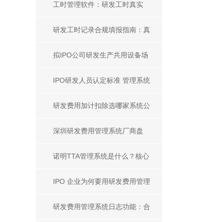
避、分级标准及实操落地指南
工时管理软件：研发工时真实
性、填报规范与兼职分摊合规解
研发工时记录合规填报指南：真
析
实准确按日记录及佐证方法
拟IPO公司研发生产共用设备场
地折旧费用分摊方法合规指南
IPO研发人员认定标准 管理系统
提升合规高效方案
研发费用加计扣除选哪家系统公
司？2026 优选指南
深圳研发费用管理系统厂商盘
点，本地软件怎么选
诺明TTA管理系统是什么？核心
优势全面解析
IPO 企业为何要用研发费用管理
系统？合规难点与解决方案解析
研发费用管理系统日志功能：合