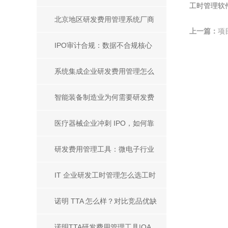
工时管理软
化解决方案
解决方案与产品推荐
北京地区研发费用管理系统厂商
上一篇：
项
盘点，科创企业选型参考指南
IPO审计合规：数据不合规核心
原因及企业合规提升方案
系统集成企业研发费用管理怎么
做？主流研发费用管理工具推荐
智能装备制造业为何需要研发费
用管理？主流工具推荐
医疗器械企业冲刺 IPO，如何靠
研发工时管理系统做好研发人员
研发费用管理工具：微电子行业
成本合规核算？
合规控本核心解决方案
IT 企业研发工时管理怎么选工时
管理系统？主流工具选型指南
诺明 TTA 怎么样？对比竞品优缺
点分析
诺明TTA研发费用管理工具|OA、