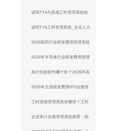
_工时填报系统填报方式全解析
诺明TTA与其他工时管理系统的
异同深度解析
诺明TTA工时管理系统_企业人力
成本管控_合规审计一体化解决方
2026医药行业研发费用管理系统
案
对比 主流产品测评+选型指南
2026年半导体行业研发费用管理
系统对比
加计扣除软件哪个好？2026年高
适配选型指南
2026年主流研发费用IPO合规管
理系统选型指南
工时填报管理系统有哪些？工时
填报系统推荐｜高性价比选型指
企业审计合规管理系统推荐：助