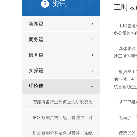
资讯
工时表(
新闻篇
工时管理一
务公司以外
商务篇
具体来说，
服务篇
述工时管理
实操篇
根据员工的
的小时。有
理论篇
统是帮助企
智能装备行业为何重视研发费用
基于已批准
管理？主流研发费用管理工具盘
IPO 数据合规：项目管理与工时
随着项目管
点
管理核心方法、主流工具及一体
研发费用分类及合规管控：系统
传统的的工