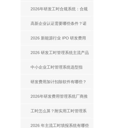
用？步骤、对比与合规方案
2026年研发工时合规系统：合规
要点、选型对比
高新企业认证需要哪些条件？诺
明TTA的核心支撑作用
2026 新能源行业 IPO 研发费用
管理主流软件全解析
2026 研发工时管理系统主流产品
有哪些？推荐几款研发工时管理
中小企业工时管理系统选型指
系统
南：诺明TTA凭什么成为首选？
研发费用加计扣除软件有哪些？
2026 主流软件选型推荐
2026年研发费用管理系统厂商推
荐：主流平台对比、选型指南与
工时怎么算？附实用工时管理系
合规案例
统及工具推荐
2026 年主流工时填报系统有哪些