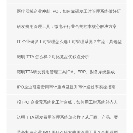
医疗器械企业冲刺 IPO，如何靠研发工时管理系统做好研
发人员成本合规核算？
研发费用管理工具：微电子行业合规控本核心解决方案
IT 企业研发工时管理怎么选工时管理系统？主流工具选型
指南
诺明 TTA 怎么样？对比竞品优缺点分析
诺明TTA研发费用管理工具|OA、ERP、财务系统集成
IPO企业研发费用审计重点及提升审计通过率实操指南
拟 IPO 企业无系统化工时台账，如何用工时系统补齐人
工成本审计证据链
诺明 TTA 研发费用管理系统怎么样？从厂商、产品、案
例、服务解析优劣
装备制造企业 IPO 用什么研发费用管理工具？合规选型