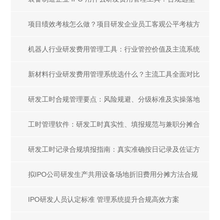
全解析
项目绩效考核怎么做？项目研发企业员工客观公平考核方
案
机器人行业研发费用管理工具：行业管控价值及主流系统
选型指南
新材料行业研发费用管理系统选什么？主流工具全面对比
研发工时合规管理要点：风险规避、分级标准及实操落地
指南
工时管理软件：研发工时真实性、填报规范与兼职分摊合
规解析
研发工时记录合规填报指南：真实准确按日记录及佐证方
法
拟IPO公司研发生产共用设备场地折旧费用分摊方法合规
指南
IPO研发人员认定标准 管理系统提升合规高效方案