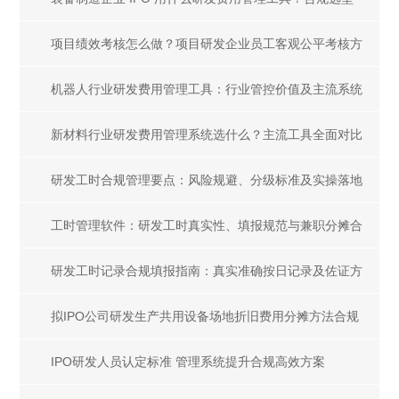
全解析
项目绩效考核怎么做？项目研发企业员工客观公平考核方
案
机器人行业研发费用管理工具：行业管控价值及主流系统
选型指南
新材料行业研发费用管理系统选什么？主流工具全面对比
研发工时合规管理要点：风险规避、分级标准及实操落地
指南
工时管理软件：研发工时真实性、填报规范与兼职分摊合
规解析
研发工时记录合规填报指南：真实准确按日记录及佐证方
法
拟IPO公司研发生产共用设备场地折旧费用分摊方法合规
指南
IPO研发人员认定标准 管理系统提升合规高效方案