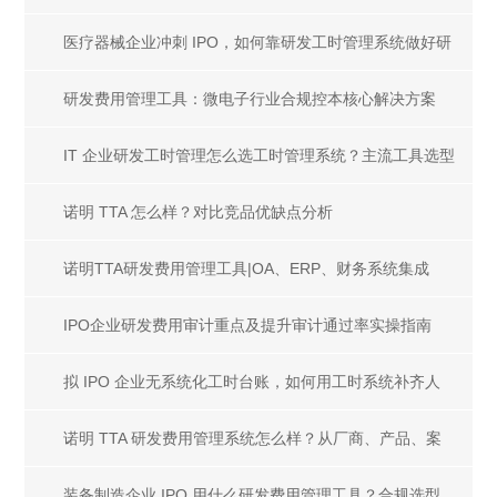
医疗器械企业冲刺 IPO，如何靠研发工时管理系统做好研
发人员成本合规核算？
研发费用管理工具：微电子行业合规控本核心解决方案
IT 企业研发工时管理怎么选工时管理系统？主流工具选型
指南
诺明 TTA 怎么样？对比竞品优缺点分析
诺明TTA研发费用管理工具|OA、ERP、财务系统集成
IPO企业研发费用审计重点及提升审计通过率实操指南
拟 IPO 企业无系统化工时台账，如何用工时系统补齐人
工成本审计证据链
诺明 TTA 研发费用管理系统怎么样？从厂商、产品、案
例、服务解析优劣
装备制造企业 IPO 用什么研发费用管理工具？合规选型