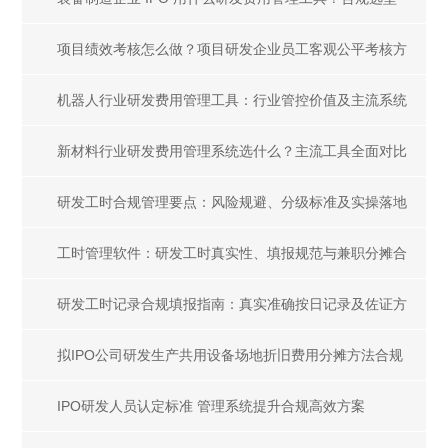
全解析
项目绩效考核怎么做？项目研发企业员工客观公平考核方
案
机器人行业研发费用管理工具：行业管控价值及主流系统
选型指南
新材料行业研发费用管理系统选什么？主流工具全面对比
研发工时合规管理要点：风险规避、分级标准及实操落地
指南
工时管理软件：研发工时真实性、填报规范与兼职分摊合
规解析
研发工时记录合规填报指南：真实准确按日记录及佐证方
法
拟IPO公司研发生产共用设备场地折旧费用分摊方法合规
指南
IPO研发人员认定标准 管理系统提升合规高效方案