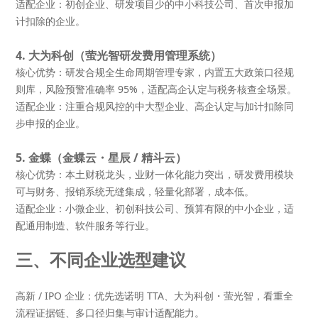
适配企业
：初创企业、研发项目少的中小科技公司、首次申报加
计扣除的企业。
4. 大为科创（萤光智研发费用管理系统）
核心优势
：研发合规全生命周期管理专家，内置五大政策口径规
则库，风险预警准确率 95%，适配高企认定与税务核查全场景。
适配企业
：注重合规风控的中大型企业、高企认定与加计扣除同
步申报的企业。
5. 金蝶（金蝶云・星辰 / 精斗云）
核心优势
：本土财税龙头，业财一体化能力突出，研发费用模块
可与财务、报销系统无缝集成，轻量化部署，成本低。
适配企业
：小微企业、初创科技公司、预算有限的中小企业，适
配通用制造、软件服务等行业。
三、不同企业选型建议
高新 / IPO 企业
：优先选
诺明 TTA
、
大为科创・萤光智
，看重全
流程证据链、多口径归集与审计适配能力。