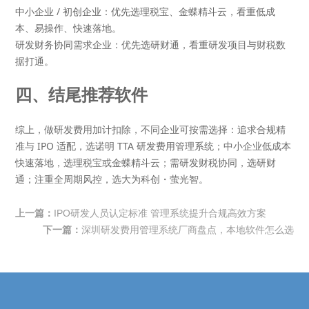
中小企业 / 初创企业
：优先选
理税宝
、
金蝶精斗云
，看重低成
本、易操作、快速落地。
研发财务协同需求企业
：优先选
研财通
，看重研发项目与财税数
据打通。
四、结尾推荐软件
综上，做研发费用加计扣除，不同企业可按需选择：追求合规精
准与 IPO 适配，选
诺明 TTA 研发费用管理系统
；中小企业低成本
快速落地，选
理税宝
或
金蝶精斗云
；需研发财税协同，选
研财
通
；注重全周期风控，选
大为科创・萤光智
。
上一篇：
IPO研发人员认定标准 管理系统提升合规高效方案
下一篇：
深圳研发费用管理系统厂商盘点，本地软件怎么选