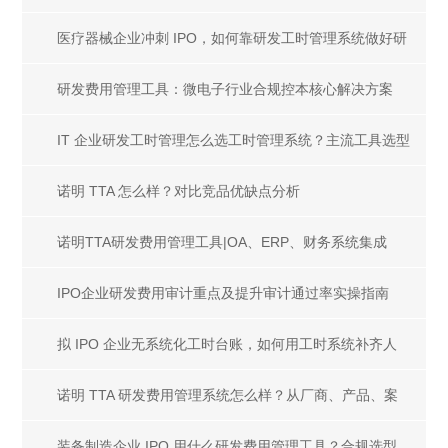
医疗器械企业冲刺 IPO，如何靠研发工时管理系统做好研
发人员成本合规核算？
研发费用管理工具：微电子行业合规控本核心解决方案
IT 企业研发工时管理怎么选工时管理系统？主流工具选型
指南
诺明 TTA 怎么样？对比竞品优缺点分析
诺明TTA研发费用管理工具|OA、ERP、财务系统集成
IPO企业研发费用审计重点及提升审计通过率实操指南
拟 IPO 企业无系统化工时台账，如何用工时系统补齐人
工成本审计证据链
诺明 TTA 研发费用管理系统怎么样？从厂商、产品、案
例、服务解析优劣
装备制造企业 IPO 用什么研发费用管理工具？合规选型