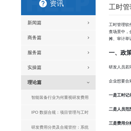
资讯
工时管
新闻篇
工时管理软
查场景中，
商务篇
摊、审计举
一、政
服务篇
研发人员若
实操篇
企业想要合
理论篇
一是工时记
智能装备行业为何重视研发费用
二是人员范
管理？主流研发费用管理工具盘
IPO 数据合规：项目管理与工时
三是费用分
点
管理核心方法、主流工具及一体
研发费用分类及合规管控：系统