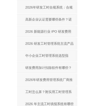
用？步骤、对比与合规方案
2026年研发工时合规系统：合规
要点、选型对比
高新企业认证需要哪些条件？诺
明TTA的核心支撑作用
2026 新能源行业 IPO 研发费用
管理主流软件全解析
2026 研发工时管理系统主流产品
有哪些？推荐几款研发工时管理
中小企业工时管理系统选型指
系统
南：诺明TTA凭什么成为首选？
研发费用加计扣除软件有哪些？
2026 主流软件选型推荐
2026年研发费用管理系统厂商推
荐：主流平台对比、选型指南与
工时怎么算？附实用工时管理系
合规案例
统及工具推荐
2026 年主流工时填报系统有哪些