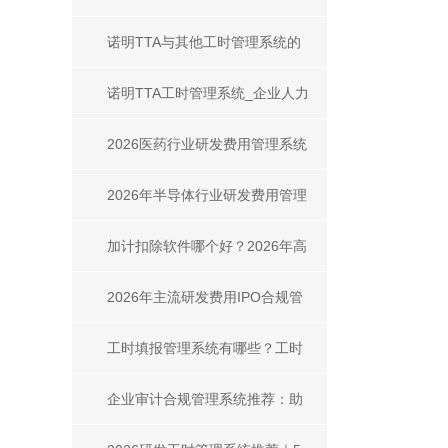
_工时填报系统填报方式全解析
诺明TTA与其他工时管理系统的
异同深度解析
诺明TTA工时管理系统_企业人力
成本管控_合规审计一体化解决方
2026医药行业研发费用管理系统
案
对比 主流产品测评+选型指南
2026年半导体行业研发费用管理
系统对比
加计扣除软件哪个好？2026年高
适配选型指南
2026年主流研发费用IPO合规管
理系统选型指南
工时填报管理系统有哪些？工时
填报系统推荐｜高性价比选型指
企业审计合规管理系统推荐：助