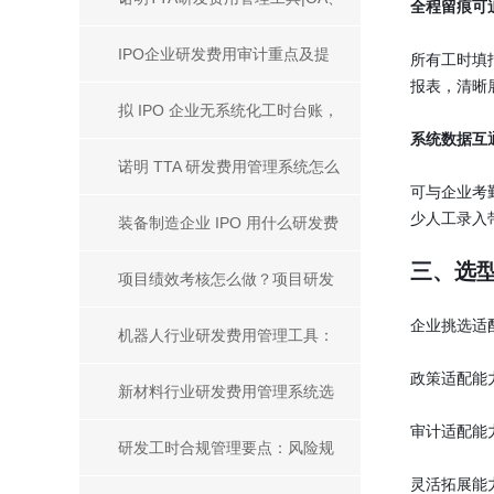
全程留痕可
ERP、财务系统集成
IPO企业研发费用审计重点及提
所有工时填
报表，清晰
升审计通过率实操指南
拟 IPO 企业无系统化工时台账，
系统数据互
如何用工时系统补齐人工成本审
诺明 TTA 研发费用管理系统怎么
可与企业考
少人工录入
计证据链
样？从厂商、产品、案例、服务
装备制造企业 IPO 用什么研发费
三、选
解析优劣
用管理工具？合规选型全解析
项目绩效考核怎么做？项目研发
企业挑选适
企业员工客观公平考核方案
机器人行业研发费用管理工具：
政策适配能
行业管控价值及主流系统选型指
新材料行业研发费用管理系统选
审计适配能
南
什么？主流工具全面对比
研发工时合规管理要点：风险规
灵活拓展能