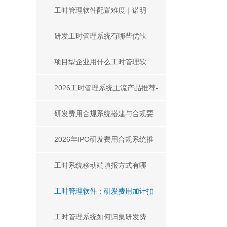
规、追溯、风控的核心刚需
工时管理软件配置难度｜诺明
TTA工时与成本核算复杂度解析
研发工时管理系统有哪些优缺
点？企业选型必看解析
项目型企业用什么工时管理软
件？2026选型指南
2026工时管理系统主流产品推荐-
项目研发团队选型指南
研发费用合规系统搭建与合规要
求全解析
2026年IPO研发费用合规系统推
荐：主流产品对比与选型指南
工时系统移动端填报方式有哪
些？
工时管理软件：研发费用加计扣
除合规与精准核算利器
工时管理系统如何归集研发费