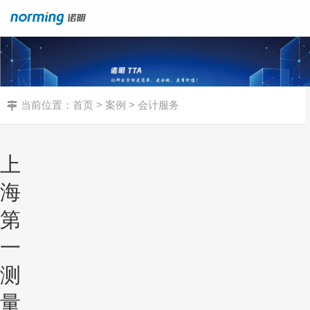
当前位置：
首页
>
案例
> 会计服务
上
海
第
一
测
量